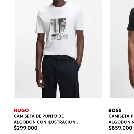
CAMISETA DE PUNTO DE
CAMISETA P
ALGODÓN CON ILUSTRACIÓN
ALGODÓN M
$
299
.
000
$
859
.
000
ESTAMPADA CAMISETAS REGULAR
ESTAMPADO
FIT HOMBRE
PLAYERA RE