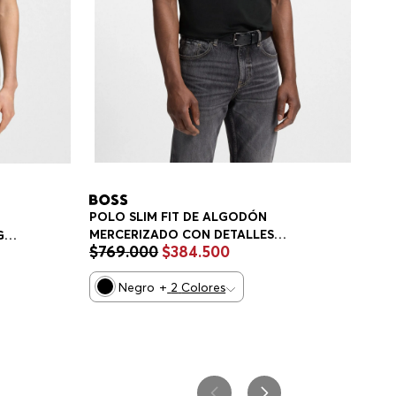
POLO SLIM FIT DE ALGODÓN
MERCERIZADO CON DETALLES
GO
$
769
.
000
$
384
.
500
ESTRUCTURADOS POLO SLIM FIT
HOMBRE
Negro
+
2
Colores