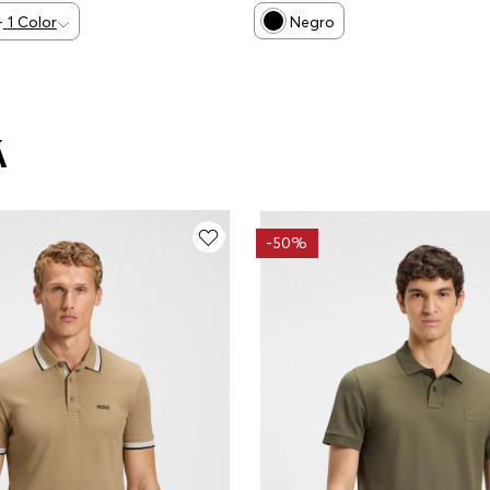
HOMBRE
+
1
Color
Negro
Á
-
50%