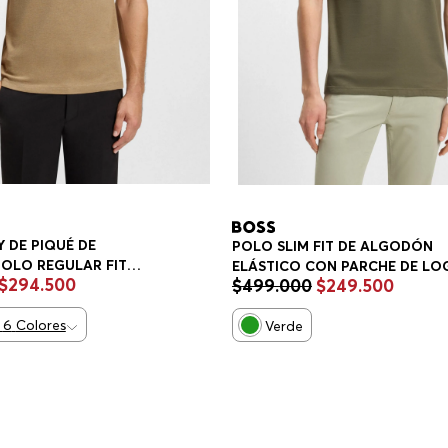
 DE PIQUÉ DE
POLO SLIM FIT DE ALGODÓN
OLO REGULAR FIT
ELÁSTICO CON PARCHE DE LO
$
294
.
500
$
499
.
000
$
249
.
500
POLO SLIM FIT HOMBRE
6
Colores
Verde