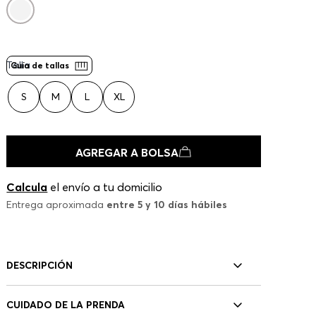
Talla
Guía de tallas
S
M
L
XL
AGREGAR A BOLSA
Calcula
el envío a tu domicilio
Entrega aproximada
entre 5 y 10 días hábiles
DESCRIPCIÓN
CUIDADO DE LA PRENDA