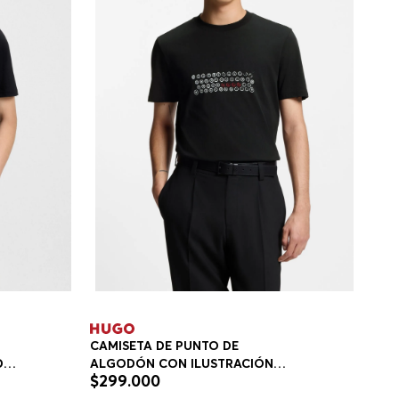
CAMISETA DE PUNTO DE
ALGODÓN CON ILUSTRACIÓN
DE
$
299
.
000
ESTAMPADA PLAYERA REGULAR
FIT HOMBRE