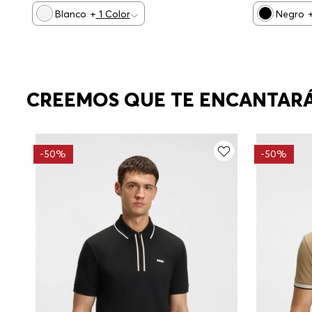
Blanco
+
1
Color
Negro
CREEMOS QUE TE ENCANTAR
-
50%
-
50%