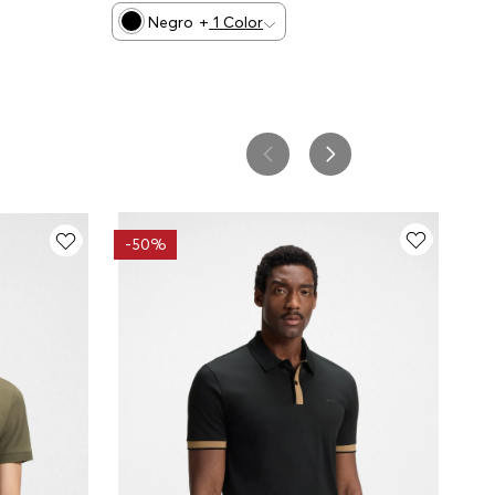
Negro
+
1
Color
-
50%