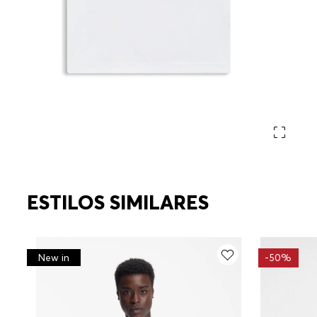
ESTILOS SIMILARES
-
50%
New in