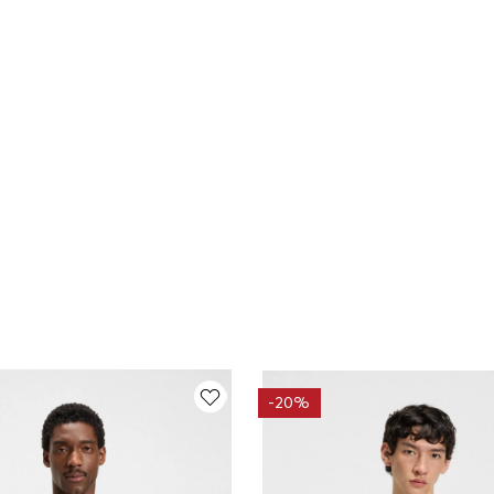
-
20%