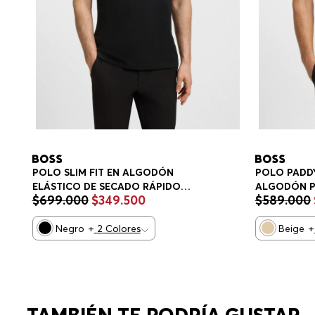
POLO SLIM FIT EN ALGODÓN
POLO PADDY
ELÁSTICO DE SECADO RÁPIDO
ALGODÓN P
$
699
.
000
$
349
.
500
$
589
.
000
POLO SLIM FIT HOMBRE
HOMBRE
Negro
+
2
Colores
Beige
+