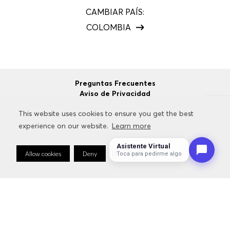
CAMBIAR PAÍS:
COLOMBIA
Preguntas Frecuentes
Aviso de Privacidad
Términos y Condiciones
This website uses cookies to ensure you get the best
This website uses cookies to ensure you get the best
Configuración de cookies
Política de Protección de Datos
experience on our website.
experience on our website.
Learn more
Learn more
Asistente Virtual
Allow cookies
Allow cookies
Deny
Deny
Cookie Preferences
Cookie Preferences
Toca para pedirme algo
©
2026
HUGO BOSS
Todos los Derechos Reservados.