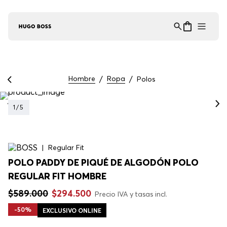
Asistente Virtual
−
⋮
en línea
Hombre
Ropa
Polos
1
/
5
Regular Fit
POLO PADDY DE PIQUÉ DE ALGODÓN POLO
REGULAR FIT HOMBRE
$
589
.
000
$
294
.
500
Precio IVA y tasas incl.
-
50%
EXCLUSIVO ONLINE