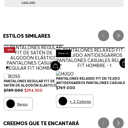
Leer más
ESTILOS SIMILARES
-
50%
New in
PANTALONES RELAXED FIT EN TEJIDO
PANTALONES REGULAR FIT DE
ANTIDESGARROS PANTALONES CASUALES
SATÉN DE ALGODÓN ELÁSTICO
RELAXED FIT HOMBRE
$
769
.
000
PANTALONES CASUALES REGULAR
$
789
.
000
$
394
.
500
FIT HOMBRE
+
2
Colores
Negro
CREEMOS QUE TE ENCANTARÁ