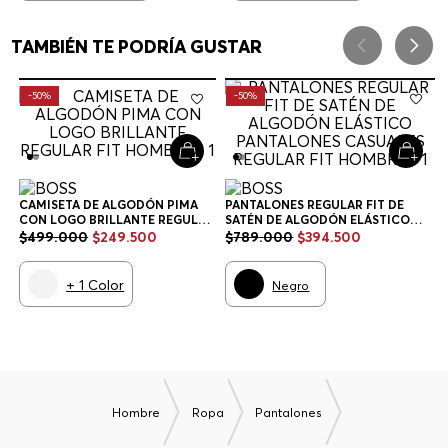
TAMBIÉN TE PODRÍA GUSTAR
-
50%
-
50%
CAMISETA DE ALGODÓN PIMA
PANTALONES REGULAR FIT DE
CON LOGO BRILLANTE REGULAR
SATÉN DE ALGODÓN ELÁSTICO
FIT HOMBRE
PANTALONES CASUALES REGULAR
$
499
.
000
$
249
.
500
$
789
.
000
$
394
.
500
FIT HOMBRE
+
1
Color
Negro
Hombre
Ropa
Pantalones