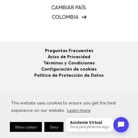
CAMBIAR PAÍS:
COLOMBIA
Preguntas Frecuentes
Aviso de Privacidad
Términos y Condiciones
Configuración de cookies
Política de Protección de Datos
©
2026
HUGO BOSS
Todos los Derechos Reservados.
This website uses cookies to ensure you get the best
This website uses cookies to ensure you get the best
experience on our website.
experience on our website.
Learn more
Learn more
Asistente Virtual
Allow cookies
Allow cookies
Deny
Deny
Cookie Preferences
Cookie Preferences
Toca para pedirme algo