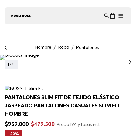
Asistente Virtual
−
⋮
en línea
Hombre
Ropa
Pantalones
1
/
4
Slim Fit
PANTALONES SLIM FIT DE TEJIDO ELÁSTICO
JASPEADO PANTALONES CASUALES SLIM FIT
HOMBRE
$
959
.
000
$
479
.
500
Precio IVA y tasas incl.
-
50%