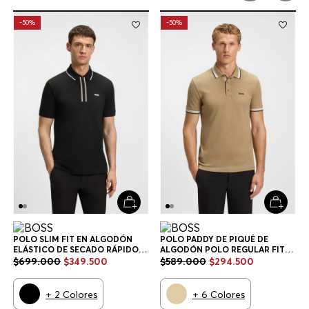
-
50%
-
50%
POLO SLIM FIT EN ALGODÓN
POLO PADDY DE PIQUÉ DE
ELÁSTICO DE SECADO RÁPIDO
ALGODÓN POLO REGULAR FIT
POLO SLIM FIT HOMBRE
HOMBRE
$
699
.
000
$
349
.
500
$
589
.
000
$
294
.
500
+
2
Colores
+
6
Colores