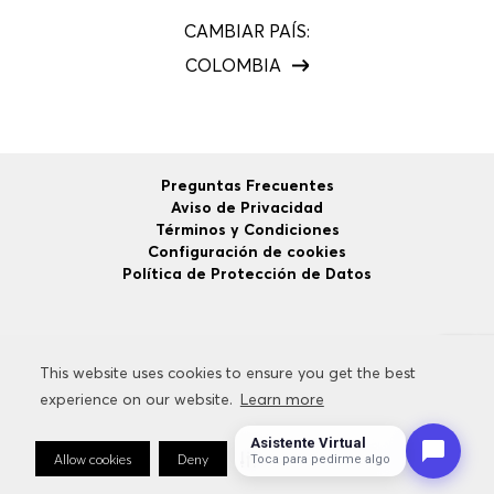
CAMBIAR PAÍS:
COLOMBIA
Preguntas Frecuentes
Aviso de Privacidad
Términos y Condiciones
Configuración de cookies
Política de Protección de Datos
©
2026
HUGO BOSS
Todos los Derechos Reservados.
This website uses cookies to ensure you get the best
This website uses cookies to ensure you get the best
experience on our website.
experience on our website.
Learn more
Learn more
Asistente Virtual
Allow cookies
Allow cookies
Deny
Deny
Cookie Preferences
Cookie Preferences
Toca para pedirme algo