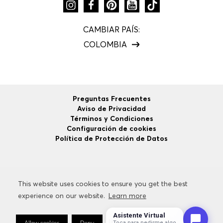
CAMBIAR PAÍS:
COLOMBIA
Preguntas Frecuentes
Aviso de Privacidad
Términos y Condiciones
Configuración de cookies
Política de Protección de Datos
©
2026
HUGO BOSS
Todos los Derechos Reservados.
This website uses cookies to ensure you get the best
This website uses cookies to ensure you get the best
experience on our website.
experience on our website.
Learn more
Learn more
Asistente Virtual
Allow cookies
Allow cookies
Deny
Deny
Cookie Preferences
Cookie Preferences
Toca para pedirme algo