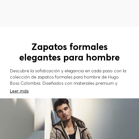
Zapatos formales
elegantes para hombre
Descubre la sofisticación y elegancia en cada paso con la
colección de zapatos formales para hombre de Hugo
Boss Colombia. Diseñados con materiales premium y
acabados excepcionales, que brindan la comodidad
Leer más
necesaria, estos zapatos son el complemento ideal para
un look impecable en cualquier ocasión especial o en el
entorno laboral. Combínalos con nuestras exclusivas
camisas
para hombre para un estilo refinado o con
nuestros
pantalones
para lograr una apariencia elegante y
moderna. Completa tu outfit con nuestra selección de
accesorios