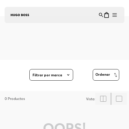
Asistente Virtual
−
⋮
en línea
Filtrar por marca
0
Productos
OOPS!