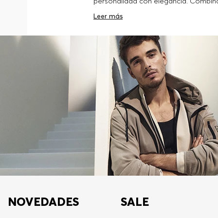
personalidad con elegancia. Combin
especiales. Explora nuestra categoría
Leer más
NOVEDADES
SALE