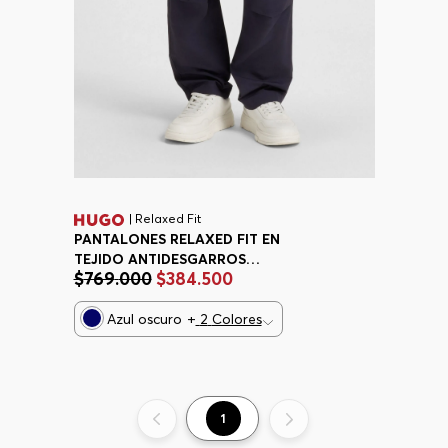
| Relaxed Fit
PANTALONES RELAXED FIT EN
TEJIDO ANTIDESGARROS
$
769
.
000
$
384
.
500
PANTALONES CASUALES RELAXED
FIT HOMBRE
Azul oscuro
+
2
Colores
1