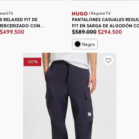
axed Fit
| Regular Fit
 RELAXED FIT DE
PANTALONES CASUALES REGU
ERCERIZADO CON
FIT EN SARGA DE ALGODÓN C
$
499
.
500
$
589
.
000
$
294
.
500
ESPIGA PANTALONES
ETIQUETA DE LA MARCA HOMB
ELAXED FIT HOMBRE
Negro
-
50%