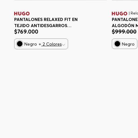
| Rel
PANTALONES RELAXED FIT EN
PANTALONES
TEJIDO ANTIDESGARROS
ALGODÓN M
$
769
.
000
$
999
.
000
PANTALONES CASUALES RELAXED
MOTIVO DE 
FIT HOMBRE
CASUALES R
Negro
+
2
Colores
Negro