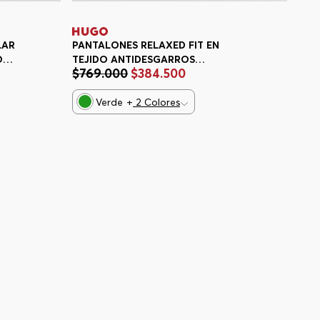
LAR
PANTALONES RELAXED FIT EN
ON
TEJIDO ANTIDESGARROS
$
769
.
000
$
384
.
500
RE
PANTALONES CASUALES RELAXED
FIT HOMBRE
Verde
+
2
Colores