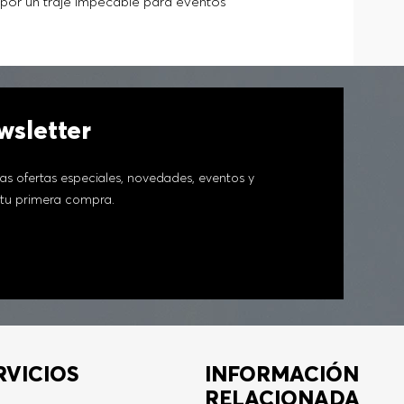
 por un traje impecable para eventos
tinción.
sletter
as ofertas especiales, novedades, eventos y
tu primera compra.
RVICIOS
INFORMACIÓN
RELACIONADA