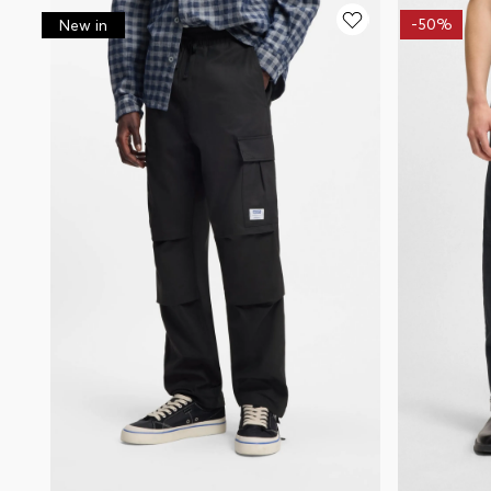
-
50%
New in