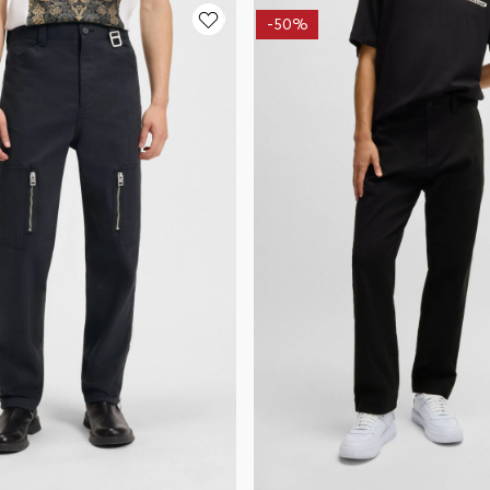
-
50%