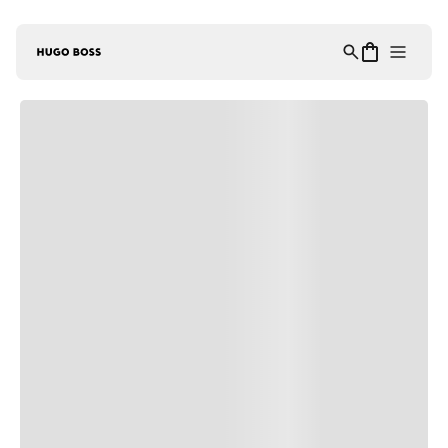
Asistente Virtual
−
⋮
en línea