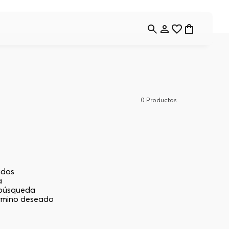
0
Productos
ados
a
a búsqueda
érmino deseado