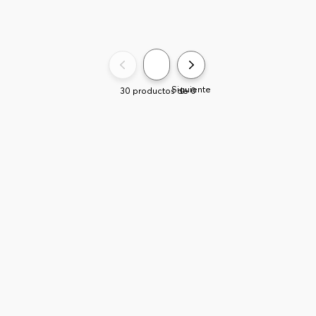
Siguiente
30
productos de
0