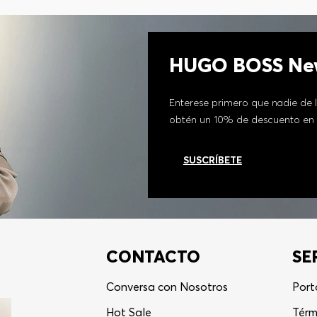
HUGO BOSS New
Enterese primero que nadie de l
obtén un 10% de descuento en 
SUSCRÍBETE
CONTACTO
SE
Conversa con Nosotros
Port
Hot Sale
Térm