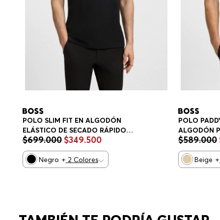
POLO SLIM FIT EN ALGODÓN
POLO PADDY
ELÁSTICO DE SECADO RÁPIDO
ALGODÓN P
$
699
.
000
$
349
.
500
$
589
.
000
POLO SLIM FIT HOMBRE
HOMBRE
Negro
+
2
Colores
Beige
+