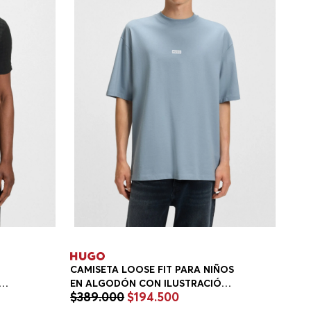
N
CAMISETA LOOSE FIT PARA NIÑOS
EN ALGODÓN CON ILUSTRACIÓN
$
389
.
000
$
194
.
500
O
DE LOGO EN LA ESPALDA
E
CAMISETA LOOSE FIT HOMBRE