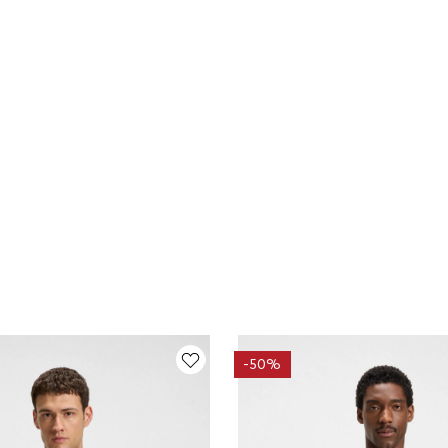
-
50%