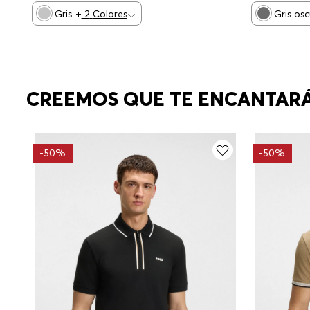
Gris
+
2
Colores
Gris os
CREEMOS QUE TE ENCANTAR
-
50%
-
50%