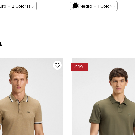
curo
+
2
Colores
Negro
+
1
Color
Á
-
50%