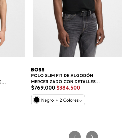
POLO SLIM FIT DE ALGODÓN
MERCERIZADO CON DETALLES
GO
$
769
.
000
$
384
.
500
ESTRUCTURADOS POLO SLIM FIT
HOMBRE
Negro
+
2
Colores