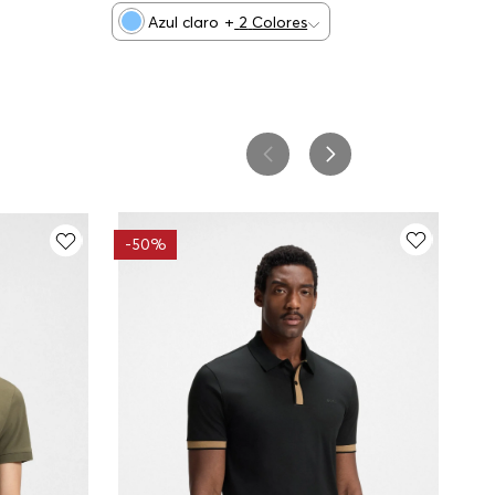
Azul claro
+
2
Colores
-
50%