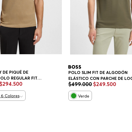
 DE PIQUÉ DE
POLO SLIM FIT DE ALGODÓN
OLO REGULAR FIT
ELÁSTICO CON PARCHE DE LO
$
294
.
500
$
499
.
000
$
249
.
500
POLO SLIM FIT HOMBRE
6
Colores
Verde