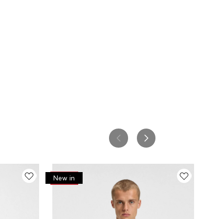
-
50%
New in