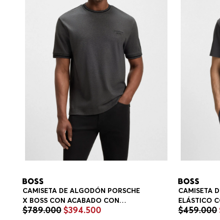
CAMISETA DE ALGODÓN PORSCHE
CAMISETA 
X BOSS CON ACABADO CON
ELÁSTICO 
$
789
.
000
$
394
.
500
$
459
.
000
CONTROL DE LA HUMEDAD
GEOMÉTRIC
PLAYERA REGULAR FIT HOMBRE
FIT HOMBRE