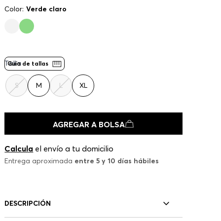
Color:
Verde claro
Talla
Guía de tallas
S
M
L
XL
AGREGAR A BOLSA
Calcula
el envío a tu domicilio
Entrega aproximada
entre 5 y 10 días hábiles
DESCRIPCIÓN