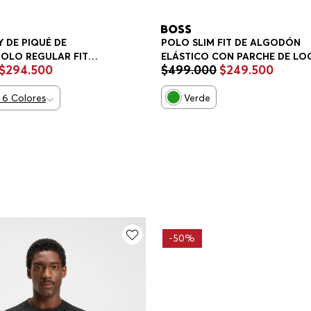
 DE PIQUÉ DE
POLO SLIM FIT DE ALGODÓN
OLO REGULAR FIT
ELÁSTICO CON PARCHE DE LO
$
294
.
500
$
499
.
000
$
249
.
500
POLO SLIM FIT HOMBRE
6
Colores
Verde
-
50%