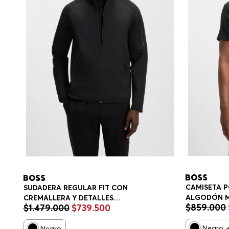
CAMISETA P
SUDADERA REGULAR FIT CON
ALGODÓN M
CREMALLERA Y DETALLES
$
859
.
000
$
1
.
479
.
000
$
739
.
500
ESTAMPADO
REFLECTANTES DECORATIVOS
PLAYERA RE
SUDADERA REGULAR FIT HOMBRE
Negro
Negro