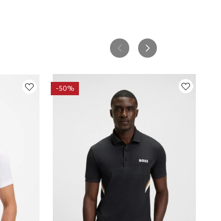
-
50%