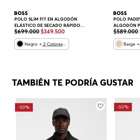
POLO SLIM FIT EN ALGODÓN
POLO PADDY
ELÁSTICO DE SECADO RÁPIDO
ALGODÓN P
$
699
.
000
$
349
.
500
$
589
.
000
POLO SLIM FIT HOMBRE
HOMBRE
Negro
+
2
Colores
Beige
+
TAMBIÉN TE PODRÍA GUSTAR
-
50%
-
50%