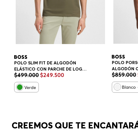
POLO PORS
POLO SLIM FIT DE ALGODÓN
ALGODÓN C
ELÁSTICO CON PARCHE DE LOGO
$
859
.
000
$
499
.
000
$
249
.
500
HUMEDAD P
POLO SLIM FIT HOMBRE
HOMBRE
Blanco
Verde
CREEMOS QUE TE ENCANTAR