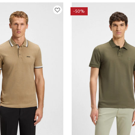
-
50%