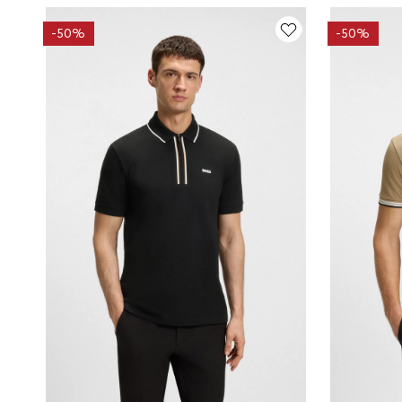
-
50%
-
50%