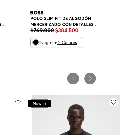
POLO SLIM FIT DE ALGODÓN
MERCERIZADO CON DETALLES
GO
$
769
.
000
$
384
.
500
ESTRUCTURADOS POLO SLIM FIT
HOMBRE
Negro
+
2
Colores
-
50%
New in