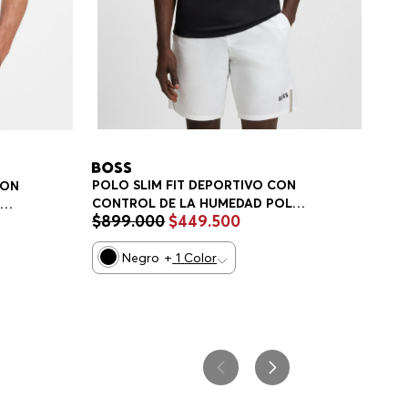
POLO SLIM FIT DEPORTIVO CON
CON
CONTROL DE LA HUMEDAD POLO
IM
$
899
.
000
$
449
.
500
SLIM FIT HOMBRE
Negro
+
1
Color