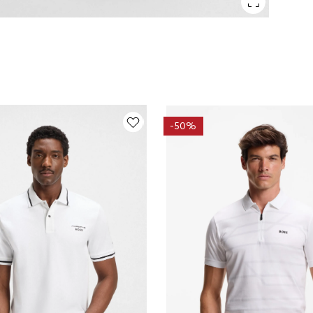
-
50%