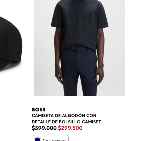
CAMISETA DE ALGODÓN CON
DETALLE DE BOLSILLO CAMISETA
$
599
.
000
$
299
.
500
RE
REGULAR FIT HOMBRE
Azul oscuro