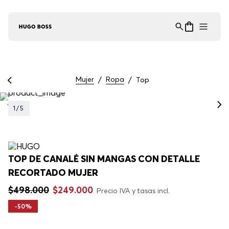
Asistente Virtual
−
⋮
en línea
Mujer
Ropa
Top
1
/
5
TOP DE CANALÉ SIN MANGAS CON DETALLE
RECORTADO MUJER
$
498
.
000
$
249
.
000
Precio IVA y tasas incl.
-
50%