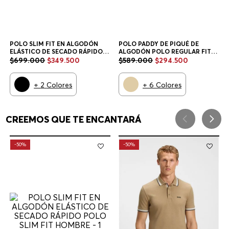
POLO SLIM FIT EN ALGODÓN
POLO PADDY DE PIQUÉ DE
ELÁSTICO DE SECADO RÁPIDO
ALGODÓN POLO REGULAR FIT
POLO SLIM FIT HOMBRE
HOMBRE
$
699
.
000
$
349
.
500
$
589
.
000
$
294
.
500
+
2
Colores
+
6
Colores
CREEMOS QUE TE ENCANTARÁ
-
50%
-
50%