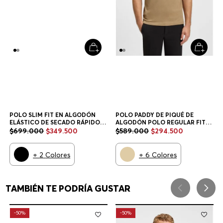
POLO SLIM FIT EN ALGODÓN
POLO PADDY DE PIQUÉ DE
ELÁSTICO DE SECADO RÁPIDO
ALGODÓN POLO REGULAR FIT
POLO SLIM FIT HOMBRE
HOMBRE
$
699
.
000
$
349
.
500
$
589
.
000
$
294
.
500
+
2
Colores
+
6
Colores
TAMBIÉN TE PODRÍA GUSTAR
-
50%
-
50%