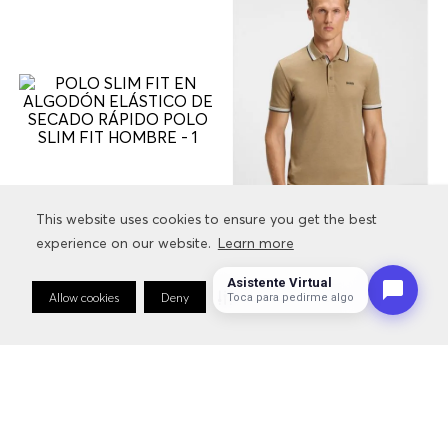
This website uses cookies to ensure you get the best
This website uses cookies to ensure you get the best
experience on our website.
experience on our website.
Learn more
Learn more
Asistente Virtual
Allow cookies
Allow cookies
Deny
Deny
Cookie Preferences
Cookie Preferences
Toca para pedirme algo
POLO SLIM FIT EN ALGODÓN
POLO PADDY DE PIQUÉ DE
ELÁSTICO DE SECADO RÁPIDO
ALGODÓN POLO REGULAR FIT
POLO SLIM FIT HOMBRE
HOMBRE
$
699
.
000
$
349
.
500
$
589
.
000
$
294
.
500